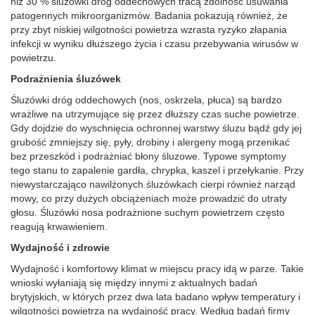
niż 30 % śluzówki dróg oddechowych tracą zdolność usuwania
patogennych mikroorganizmów. Badania pokazują również, że
przy zbyt niskiej wilgotności powietrza wzrasta ryzyko złapania
infekcji w wyniku dłuższego życia i czasu przebywania wirusów w
powietrzu.
Podrażnienia śluzówek
Śluzówki dróg oddechowych (nos, oskrzela, płuca) są bardzo
wrażliwe na utrzymujące się przez dłuższy czas suche powietrze.
Gdy dojdzie do wyschnięcia ochronnej warstwy śluzu bądź gdy jej
grubość zmniejszy się, pyły, drobiny i alergeny mogą przenikać
bez przeszkód i podrażniać błony śluzowe. Typowe symptomy
tego stanu to zapalenie gardła, chrypka, kaszel i przełykanie. Przy
niewystarczająco nawilżonych śluzówkach cierpi również narząd
mowy, co przy dużych obciążeniach może prowadzić do utraty
głosu. Śluzówki nosa podrażnione suchym powietrzem często
reagują krwawieniem.
Wydajność i zdrowie
Wydajność i komfortowy klimat w miejscu pracy idą w parze. Takie
wnioski wyłaniają się między innymi z aktualnych badań
brytyjskich, w których przez dwa lata badano wpływ temperatury i
wilgotności powietrza na wydajność pracy. Według badań firmy