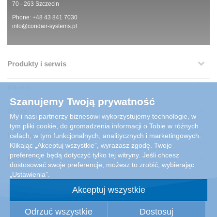
70 - 263 Szczecin
Phone: +48 43 841 7030
info@condair-systems.pl
Produkty i serwis
Klienci
Szanujemy Twoją prywatność
O nas
My i nasi partnerzy biznesowi wykorzystujemy technologie, w
tym pliki cookie, do gromadzenia informacji o Tobie w różnych
Informacje prawne
celach, w tym funkcjonalnych, analitycznych i marketingowych.
Klikając „Akceptuj wszystkie”, wyrażasz zgodę. Twoje
preferencje będą dotyczyć tylko tej witryny. Jeśli chcesz
Kontakt
dostosować swoje preferencje, możesz to zrobić, wybierając
„Ustawienia”.
Akceptuj wszystkie
Odrzuć wszystkie
Dostosuj