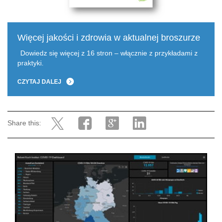
Więcej jakości i zdrowia w aktualnej broszurze
Dowiedz się więcej z 16 stron – włącznie z przykładami z
praktyki.
CZYTAJ DALEJ
Share this: