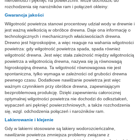
nierówności i pęknięć na powierzchni. Może dochodzić do
rozchodzenia się narożników ram i połączeń okleiny:
Gwarancja jakości
Wilgotność powietrza stanowi procentowy udział wody w drewnie i
jest ważną wielkością w obróbce drewna. Daje ona informację o
technologicznych i mechanicznych właściwościach drewna.
Drewno jest higroskopijne, a więc reaguje na wahania wilgotności
powietrza: gdy wilgotność powietrza spada, spada również
wilgotność drewna. Jest więc stała zależność między wilgotnością
powietrza a wilgotnością drewna, nazywa się ją równowagą
higroskopijną drewna. Ta wilgotność równowagowa nie jest
spontaniczna, tylko wymaga w zależności od grubości drewna
pewnego czasu. Dodatkowe nawilżanie powietrza jest więc
ważnym czynnikiem przy obróbce drewna, zapewniającym
bezproblemową produkcję. Dzięki zapewnieniu całorocznej
optymalnej wilgotności powietrza nie dochodzi do odkształceń,
wypaczeń ani pęknięć powierzchniowych, a także rozchodzenia
się, wzgl. odchodzenia połączeń i narożników ram.
Lakierowanie i klejenie
Gdy w lakierni stosowane są lakiery wodorozcieńczalne,
nawilżanie powietrza zmniejsza problemy związane z