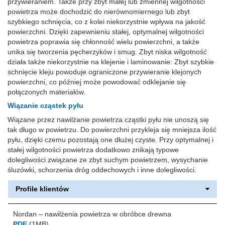
przywieraniem. Także przy zbyt małej lub zmiennej wilgotności
powietrza może dochodzić do nierównomiernego lub zbyt
szybkiego schnięcia, co z kolei niekorzystnie wpływa na jakość
powierzchni. Dzięki zapewnieniu stałej, optymalnej wilgotności
powietrza poprawia się chłonność wielu powierzchni, a także
unika się tworzenia pęcherzyków i smug. Zbyt niska wilgotność
działa także niekorzystnie na klejenie i laminowanie: Zbyt szybkie
schnięcie kleju powoduje ograniczone przywieranie klejonych
powierzchni, co później może powodować odklejanie się
połączonych materiałów.
Wiązanie cząstek pyłu
Wiązane przez nawilżanie powietrza cząstki pyłu nie unoszą się
tak długo w powietrzu. Do powierzchni przykleja się mniejsza ilość
pyłu, dzięki czemu pozostają one dłużej czyste. Przy optymalnej i
stałej wilgotności powietrza dodatkowo znikają typowe
dolegliwości związane ze zbyt suchym powietrzem, wysychanie
śluzówki, schorzenia dróg oddechowych i inne dolegliwości.
Profile klientów
Nordan – nawilżenia powietrza w obróbce drewna
PDF
(1MB)