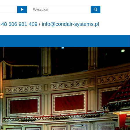
+48 606 981 409
/
info@condair-systems.pl