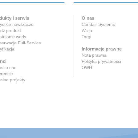
dukty i serwis
O nas
stkie nawilżacze
Condair Systems
dź produkt
Wizja
atnianie wody
Targi
erwacja Full-Service
Informacje prawne
yfikacja
Nota prawna
nci
Polityka prywatności
nci o nas
OWH
erencje
alne projekty