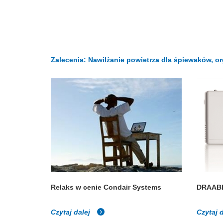
Zalecenia: Nawilżanie powietrza dla śpiewaków, 
Relaks w cenie Condair Systems
DRAABE
Czytaj dalej
Czytaj 