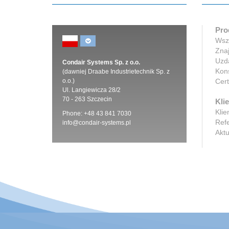
Pro
Wszy
Znaj
Uzd
Condair Systems Sp. z o.o.
Kons
(dawniej Draabe Industrietechnik Sp. z
o.o.)
Cert
Ul. Langiewicza 28/2
70 - 263 Szczecin
Klie
Klie
Phone: +48 43 841 7030
Ref
info@condair-systems.pl
Aktu