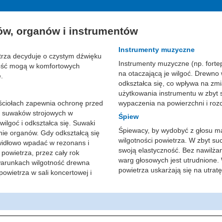
ów, organów i instrumentów
Instrumenty muzyczne
trza decyduje o czystym dźwięku
Instrumenty muzyczne (np. fortep
zność mogą w komfortowych
na otaczającą je wilgoć. Drewno 
.
odkształca się, co wpływa na z
użytkowania instrumentu w zbyt
ościołach zapewnia ochronę przed
wypaczenia na powierzchni i roz
i suwaków strojowych w
Śpiew
ilgoć i odkształca się. Suwaki
Śpiewacy, by wydobyć z głosu ma
anie organów. Gdy odkształcą się
wilgotności powietrza. W zbyt s
widłowo wpadać w rezonans i
swoją elastyczność. Bez nawilża
powietrza, przez cały rok
warg głosowych jest utrudnione
warunkach wilgotność drewna
powietrza uskarżają się na utratę
owietrza w sali koncertowej i