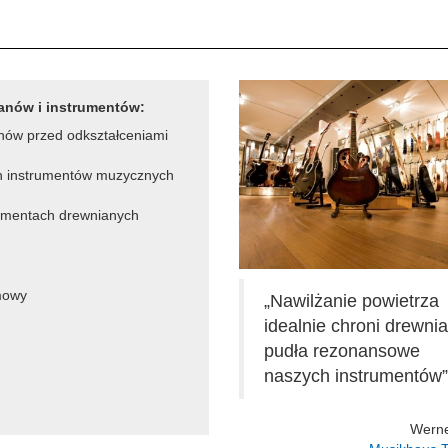
ganów i instrumentów:
nów przed odkształceniami
ch instrumentów muzycznych
rumentach drewnianych
 mowy
„Nawilżanie powietrza
idealnie chroni drewni
pudła rezonansowe
naszych instrumentów”
Werne