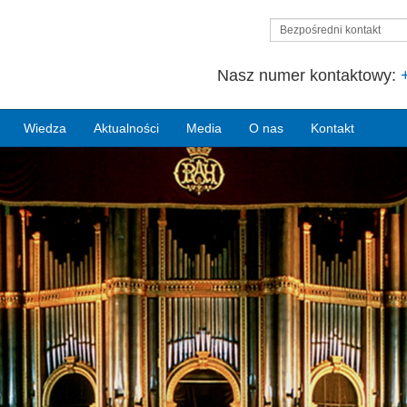
Bezpośredni kontakt
Nasz numer kontaktowy:
Wiedza
Aktualności
Media
O nas
Kontakt