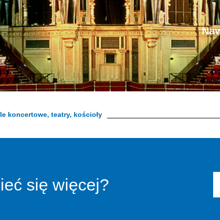
Naw
le koncertowe, teatry, kościoły
eć się więcej?