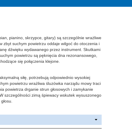
ian, pianino, skrzypce, gitary) są szczególnie wrażliwe
w zbyt suchym powietrzu oddaje wilgoć do otoczenia i
mianę dźwięku wydawanego przez instrument. Skutkami
 suchym powietrzu są pęknięcia dna rezonansowego,
chodzące się połączenia klejone.
ksymalną siłę, potrzebują odpowiednio wysokiej
uchym powietrzu wrażliwa śluzówka narządu mowy traci
nia powietrza drganie strun głosowych i zamykanie
. W szczególności zimą śpiewacy wskutek wysuszonego
 głosu.