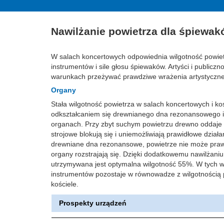
Nawilżanie powietrza dla śpiewak
W salach koncertowych odpowiednia wilgotność powie
instrumentów i sile głosu śpiewaków. Artyści i public
warunkach przeżywać prawdziwe wrażenia artystyczne
Organy
Stała wilgotność powietrza w salach koncertowych i k
odkształcaniem się drewnianego dna rezonansowego 
organach. Przy zbyt suchym powietrzu drewno oddaje w
strojowe blokują się i uniemożliwiają prawidłowe dział
drewniane dna rezonansowe, powietrze nie może pra
organy rozstrajają się. Dzięki dodatkowemu nawilżaniu 
utrzymywana jest optymalna wilgotność 55%. W tych 
instrumentów pozostaje w równowadze z wilgotnością p
kościele.
Prospekty urządzeń