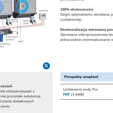
100% skuteczności
Dzięki optymalnemu określaniu
(uzdatnionej).
Demineralizacja sterowana pr
Sterowana mikroprocesorowo tech
jednocześnie zminimalizowanie 
Prospekty urządzeń
eszczeń
Uzdatnianie wody Pur
wala odseparowywać z
PDF
(3.6MB)
iej pozostałe substancje
arczania dodatkowych
czeniu.