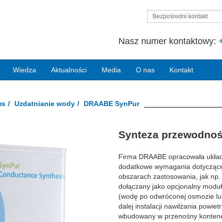
Bezpośredni kontakt
Nasz numer kontaktowy:
Wiedza
Aktualności
Media
O nas
Kontakt
ms
Uzdatnianie wody
DRAABE SynPur
Next
Synteza przewodno
Firma DRAABE opracowała układ 
dodatkowe wymagania dotyczące 
obszarach zastosowania, jak np. 
dołączany jako opcjonalny modu
(wodę po odwróconej osmozie lub
dalej instalacji nawilżania powie
wbudowany w przenośny kontener