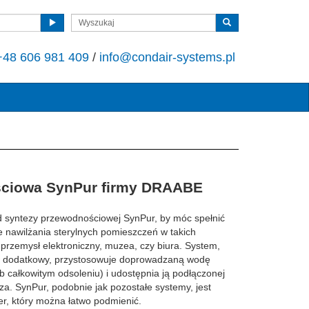
+48 606 981 409
/
info@condair-systems.pl
ściowa SynPur firmy DRAABE
syntezy przewodnościowej SynPur, by móc spełnić
nawilżania sterylnych pomieszczeń w takich
przemysł elektroniczny, muzea, czy biura. System,
ł dodatkowy, przystosowuje doprowadzaną wodę
 całkowitym odsoleniu) i udostępnia ją podłączonej
trza. SynPur, podobnie jak pozostałe systemy, jest
, który można łatwo podmienić.