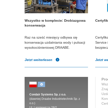
Wszystko w komplecie: Drobiazgowa
Certyfi
konserwacja
Raz na sześć miesięcy odbywa się
Certyfik
konserwacja uzdatniania wody i pulsacji
Service
wysokociśnieniowej DRAABE.
bezpiec
Jetzt weiterlesen
Jetzt w
Pro
Wszy
Znaj
Uzd
Condair Systems Sp. z o.o.
Kons
(dawniej Draabe Industrietechnik Sp. z
o.o.)
Cert
Ul. Langiewicza 28/2