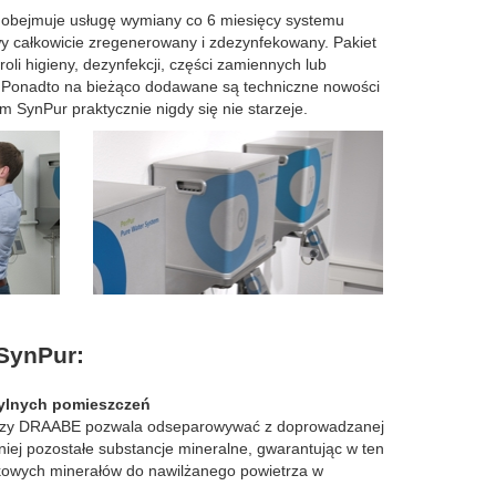
obejmuje usługę wymiany co 6 miesięcy systemu
y całkowicie zregenerowany i zdezynfekowany. Pakiet
oli higieny, dezynfekcji, części zamiennych lub
. Ponadto na bieżąco dodawane są techniczne nowości
em SynPur praktycznie nigdy się nie starzeje.
SynPur:
rylnych pomieszczeń
tezy DRAABE pozwala odseparowywać z doprowadzanej
iej pozostałe substancje mineralne, gwarantując w ten
kowych minerałów do nawilżanego powietrza w