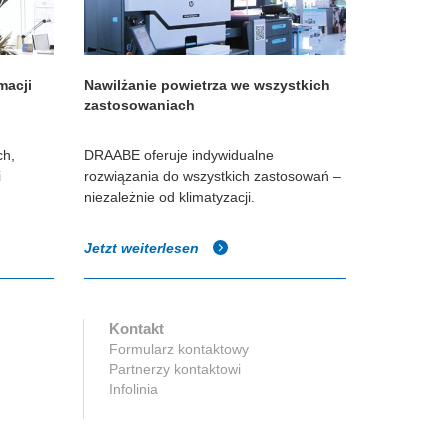
macji
Nawilżanie powietrza we wszystkich
zastosowaniach
ch,
DRAABE oferuje indywidualne
i
rozwiązania do wszystkich zastosowań –
niezależnie od klimatyzacji.
Jetzt weiterlesen
Kontakt
Formularz kontaktowy
Partnerzy kontaktowi
Infolinia