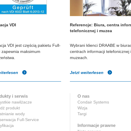
kacja VDI
Referencje: Biura, centra infor
telefonicznej i muzea
acja VDI jest częścią pakietu Full-
Wybrani klienci DRAABE w biura
 i zapewnia maksimum
centrach informacji telefonicznej 
zeństwa.
muzeach.
eiterlesen
Jetzt weiterlesen
dukty i serwis
O nas
stkie nawilżacze
Condair Systems
dź produkt
Wizja
atnianie wody
Targi
erwacja Full-Service
Informacje prawne
yfikacja