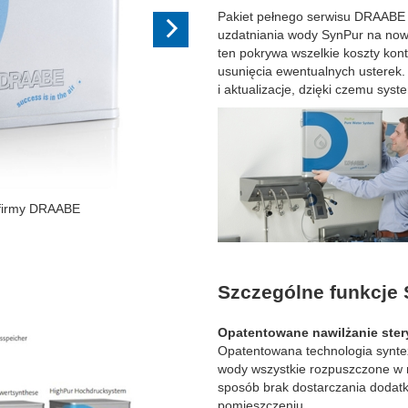
Pakiet pełnego serwisu DRAABE 
uzdatniania wody SynPur na now
ten pokrywa wszelkie koszty kontr
usunięcia ewentualnych usterek
i aktualizacje, dzięki czemu syst
ntenerów
Szczególne funkcje 
Opatentowane nawilżanie ste
Opatentowana technologia syn
wody wszystkie rozpuszczone w n
sposób brak dostarczania dodat
pomieszczeniu.