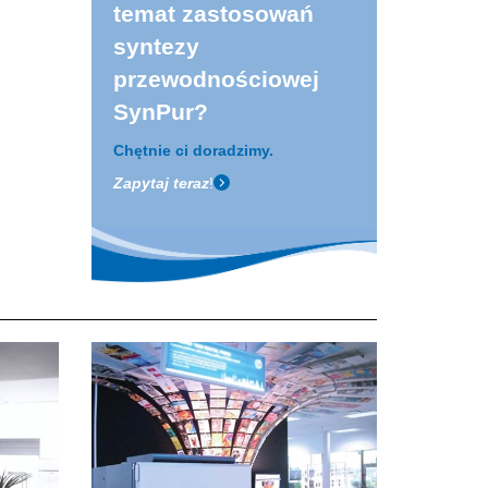
temat zastosowań
syntezy
przewodnościowej
SynPur?
Chętnie ci doradzimy.
Zapytaj teraz
!