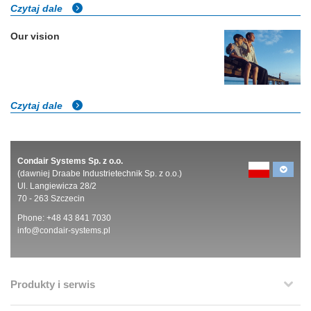
Czytaj dale
Our vision
Czytaj dale
Condair Systems Sp. z o.o.
(dawniej Draabe Industrietechnik Sp. z o.o.)
Ul. Langiewicza 28/2
70 - 263 Szczecin
Phone: +48 43 841 7030
info@condair-systems.pl
Produkty i serwis