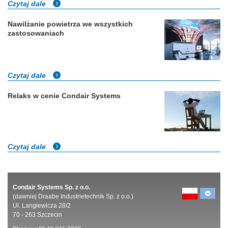
Czytaj dale
Nawilżanie powietrza we wszystkich
zastosowaniach
Czytaj dale
Relaks w cenie Condair Systems
Czytaj dale
Condair Systems Sp. z o.o.
(dawniej Draabe Industrietechnik Sp. z o.o.)
Ul. Langiewicza 28/2
70 - 263 Szczecin