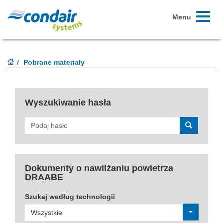
Toggle
Menu
navigati
Pobrane materiały
Wyszukiwanie hasła
Rozpocznij
wyszukiwanie
Dokumenty o nawilżaniu powietrza
DRAABE
Szukaj według technologii
Wszystkie