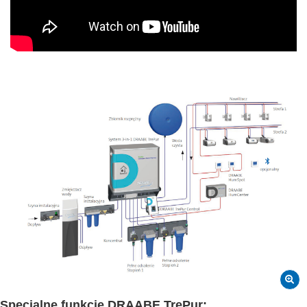
Specjalne funkcje DRAABE TrePur: