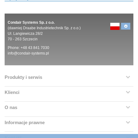
Condair Systems Sp. z o.o.
(dawniej Draabe Industrietechnik Sp. z o.o.)
Ul. Langiewicza 28/2
70 - 263 Szczecin
Phone: +48 43 841 7030
info@condair-systems.pl
Produkty i serwis
Klienci
O nas
Informacje prawne
Kontakt