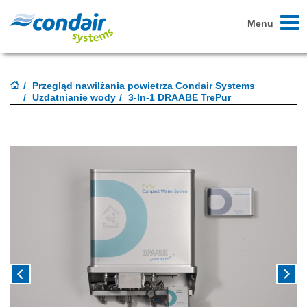
Toggl
Menu
naviga
Przegląd nawilżania powietrza Condair Systems
Uzdatnianie wody
3-In-1 DRAABE TrePur
Previous
Next