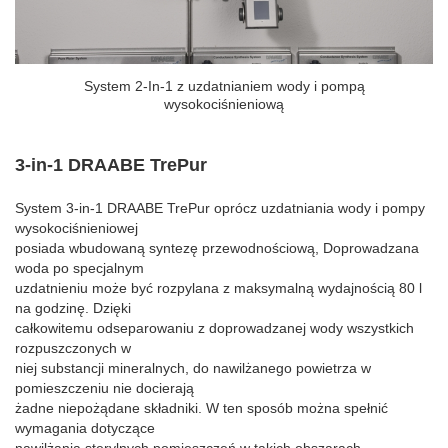
System 2-In-1 z uzdatnianiem wody i pompą
wysokociśnieniową
3-in-1 DRAABE TrePur
System 3-in-1 DRAABE TrePur oprócz uzdatniania wody i pompy
wysokociśnieniowej
posiada wbudowaną syntezę przewodnościową, Doprowadzana
woda po specjalnym
uzdatnieniu może być rozpylana z maksymalną wydajnością 80 l
na godzinę. Dzięki
całkowitemu odseparowaniu z doprowadzanej wody wszystkich
rozpuszczonych w
niej substancji mineralnych, do nawilżanego powietrza w
pomieszczeniu nie docierają
żadne niepożądane składniki. W ten sposób można spełnić
wymagania dotyczące
nawilżania sterylnych pomieszczeń w takich obszarach