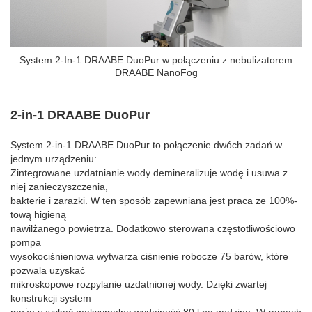
System 2-In-1 DRAABE DuoPur w połączeniu z nebulizatorem
DRAABE NanoFog
2-in-1 DRAABE DuoPur
System 2-in-1 DRAABE DuoPur to połączenie dwóch zadań w
jednym urządzeniu:
Zintegrowane uzdatnianie wody demineralizuje wodę i usuwa z
niej zanieczyszczenia,
bakterie i zarazki. W ten sposób zapewniana jest praca ze 100%-
tową higieną
nawilżanego powietrza. Dodatkowo sterowana częstotliwościowo
pompa
wysokociśnieniowa wytwarza ciśnienie robocze 75 barów, które
pozwala uzyskać
mikroskopowe rozpylanie uzdatnionej wody. Dzięki zwartej
konstrukcji system
może uzyskać maksymalną wydajność 80 l na godzinę. W ramach