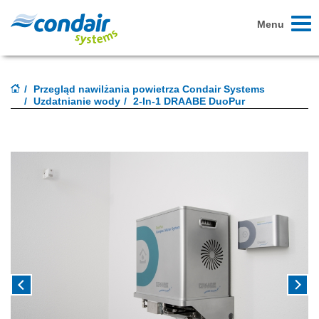
Toggl
Menu
naviga
Przegląd nawilżania powietrza Condair Systems
Uzdatnianie wody
2-In-1 DRAABE DuoPur
Previous
Next