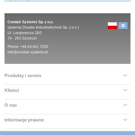
Condair Systems Sp. z o.o.
(dawniej Draabe Industrietechnik Sp. z o.o.)
Ul. Langiewicza 28/2
70 - 263 Szczecin
Phone: +48 43 841 7030
info@condair-systems.pl
Produkty i serwis
Klienci
O nas
Informacje prawne
Kontakt