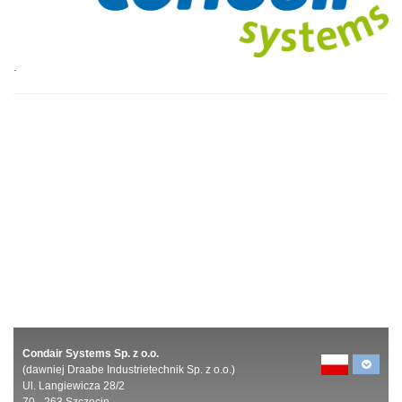
.
Condair Systems Sp. z o.o.
(dawniej Draabe Industrietechnik Sp. z o.o.)
Ul. Langiewicza 28/2
70 - 263 Szczecin