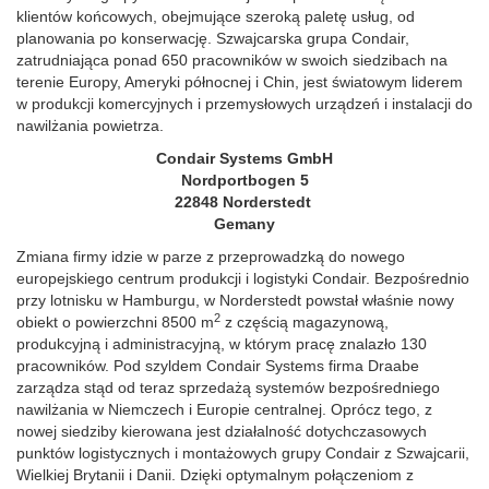
klientów końcowych, obejmujące szeroką paletę usług, od
planowania po konserwację. Szwajcarska grupa Condair,
zatrudniająca ponad 650 pracowników w swoich siedzibach na
terenie Europy, Ameryki północnej i Chin, jest światowym liderem
w produkcji komercyjnych i przemysłowych urządzeń i instalacji do
nawilżania powietrza.
Condair Systems GmbH
Nordportbogen 5
22848 Norderstedt
Gemany
Zmiana firmy idzie w parze z przeprowadzką do nowego
europejskiego centrum produkcji i logistyki Condair. Bezpośrednio
przy lotnisku w Hamburgu, w Norderstedt powstał właśnie nowy
2
obiekt o powierzchni 8500 m
z częścią magazynową,
produkcyjną i administracyjną, w którym pracę znalazło 130
pracowników. Pod szyldem Condair Systems firma Draabe
zarządza stąd od teraz sprzedażą systemów bezpośredniego
nawilżania w Niemczech i Europie centralnej. Oprócz tego, z
nowej siedziby kierowana jest działalność dotychczasowych
punktów logistycznych i montażowych grupy Condair z Szwajcarii,
Wielkiej Brytanii i Danii. Dzięki optymalnym połączeniom z